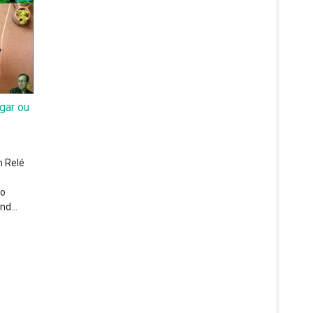
gar ou
m Relé
 o
d...