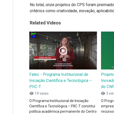
No total, onze projetos do CPS foram premiado
critérios como criatividade, inovação, aplicabi
Related Videos
Fatec - Programa Institucional de
Projeto
Iniciação Científica e Tecnológica –
Inovad
PIIC-T
do CN
19 views
3 vi
O Programa Institucional de Iniciação
O Progr
Científica e Tecnológica – PIIC-T constitui
empreen
política acadêmica permanente do Centro
recursos