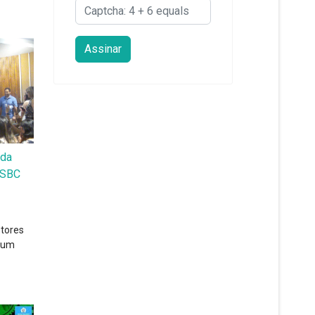
 da
c SBC
etores
, um